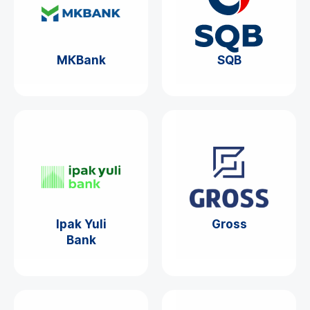
МКBank
SQB
Ipak Yuli
Gross
Bank