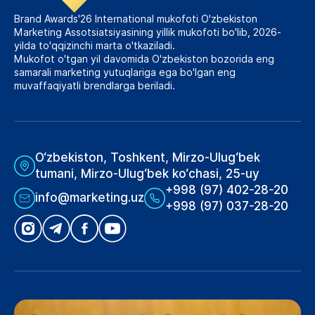
Brand Awards'26 International mukofoti O'zbekiston
Marketing Assotsiatsiyasining yillik mukofoti bo'lib, 2026-
yilda to'qqizinchi marta o'tkaziladi.
Mukofot o'tgan yil davomida O'zbekiston bozorida eng
samarali marketing yutuqlariga ega bo'lgan eng
muvaffaqiyatli brendlarga beriladi.
O‘zbekiston, Toshkent, Mirzo-Ulug‘bek
tumani, Mirzo-Ulug‘bek ko‘chasi, 25-uy
+998 (97) 402-28-20
info@marketing.uz
+998 (97) 037-28-20