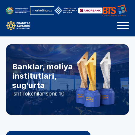
Banklar, moliya
institutlari,
sug'urta
Ishtirokchilar soni: 10