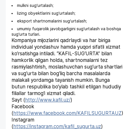
mulkni sug‘urtalash;
lizing obyektlarini sug‘urtalash;
eksport shartnomalarini sug‘urtalash;
umumiy fuqarolik javobgarligini sug‘urtalash va boshqa
sug‘urta turlari.
Kompaniya mijozlarini qadrlaydi va har biriga
individual yondashuv hamda yuqori sifatli xizmat
ko‘rsatishga intiladi. “KAFIL-SUG‘URTA” bilan
hamkorlik qilgan holda, shartnomalarni tez
rasmiylashtirish, moslashuvchan sug‘urta shartlari
va sug‘urta bilan bog‘liq barcha masalalarda
malakali yordamga tayanish mumkin. Bunga
butun respublika bo‘ylab tashkil etilgan hududiy
filiallar tarmog‘i xizmat qiladi.
Sayt (
http://www.kafil.uz/
)
Facebook
(
https://www.facebook.com/KAFILSUGURTAUZ
)
Instagram
(
https://instagram.com/kafil_sugurta.uz
)