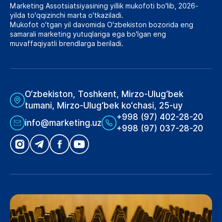
Marketing Assotsiatsiyasining yillik mukofoti bo'lib, 2026-
yilda to'qqizinchi marta o'tkaziladi.
Mukofot o'tgan yil davomida O'zbekiston bozorida eng
samarali marketing yutuqlariga ega bo'lgan eng
muvaffaqiyatli brendlarga beriladi.
O‘zbekiston, Toshkent, Mirzo-Ulug‘bek
tumani, Mirzo-Ulug‘bek ko‘chasi, 25-uy
+998 (97) 402-28-20
info@marketing.uz
+998 (97) 037-28-20