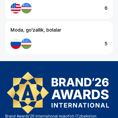
6
Moda, go'zallik, bolalar
5
Brand Awards'26 International mukofoti O'zbekiston