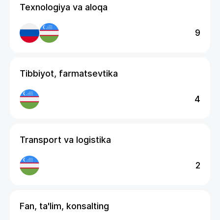
Texnologiya va aloqa
9
Tibbiyot, farmatsevtika
4
Transport va logistika
2
Fan, ta'lim, konsalting