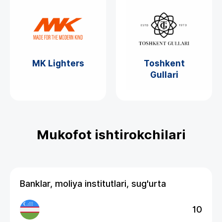
MK Lighters
Toshkent
Gullari
Mukofot ishtirokchilari
Banklar, moliya institutlari, sug'urta
10