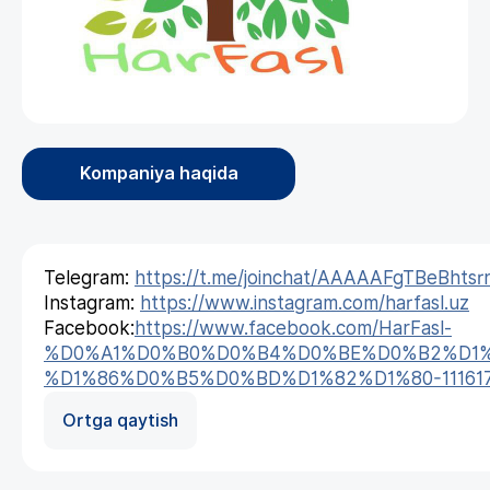
Kompaniya haqida
Telegram:
https://t.me/joinchat/AAAAAFgTBeBhtsr
Instagram:
https://www.instagram.com/harfasl.uz
Facebook:
https://www.facebook.com/HarFasl-
%D0%A1%D0%B0%D0%B4%D0%BE%D0%B2%D1%
%D1%86%D0%B5%D0%BD%D1%82%D1%80-1116179
Ortga qaytish