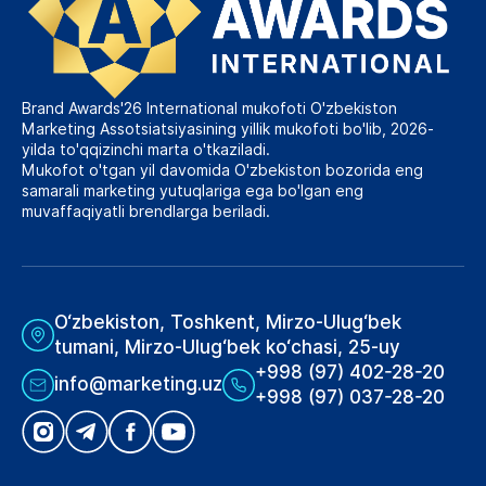
Brand Awards'26 International mukofoti O'zbekiston
Marketing Assotsiatsiyasining yillik mukofoti bo'lib, 2026-
yilda to'qqizinchi marta o'tkaziladi.
Mukofot o'tgan yil davomida O'zbekiston bozorida eng
samarali marketing yutuqlariga ega bo'lgan eng
muvaffaqiyatli brendlarga beriladi.
O‘zbekiston, Toshkent, Mirzo-Ulug‘bek
tumani, Mirzo-Ulug‘bek ko‘chasi, 25-uy
+998 (97) 402-28-20
info@marketing.uz
+998 (97) 037-28-20