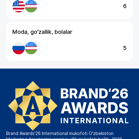
6
Moda, go'zallik, bolalar
5
Brand Awards'26 International mukofoti O'zbekiston