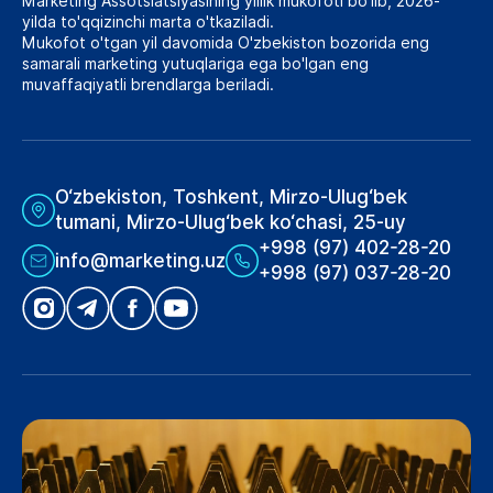
Marketing Assotsiatsiyasining yillik mukofoti bo'lib, 2026-
yilda to'qqizinchi marta o'tkaziladi.
Mukofot o'tgan yil davomida O'zbekiston bozorida eng
samarali marketing yutuqlariga ega bo'lgan eng
muvaffaqiyatli brendlarga beriladi.
O‘zbekiston, Toshkent, Mirzo-Ulug‘bek
tumani, Mirzo-Ulug‘bek ko‘chasi, 25-uy
+998 (97) 402-28-20
info@marketing.uz
+998 (97) 037-28-20