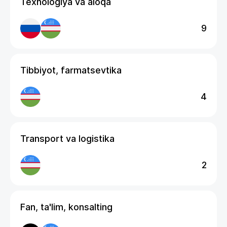
Texnologiya va aloqa
9
Tibbiyot, farmatsevtika
4
Transport va logistika
2
Fan, ta'lim, konsalting