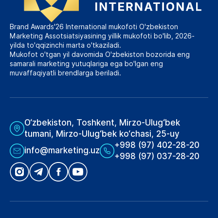
Brand Awards'26 International mukofoti O'zbekiston
Marketing Assotsiatsiyasining yillik mukofoti bo'lib, 2026-
yilda to'qqizinchi marta o'tkaziladi.
Mukofot o'tgan yil davomida O'zbekiston bozorida eng
samarali marketing yutuqlariga ega bo'lgan eng
muvaffaqiyatli brendlarga beriladi.
O‘zbekiston, Toshkent, Mirzo-Ulug‘bek
tumani, Mirzo-Ulug‘bek ko‘chasi, 25-uy
+998 (97) 402-28-20
info@marketing.uz
+998 (97) 037-28-20