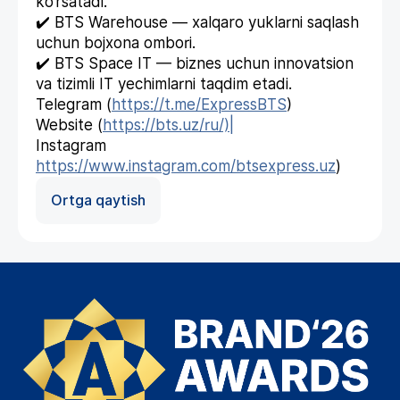
ko‘rsatadi.
✔️ BTS Warehouse — xalqaro yuklarni saqlash
uchun bojxona ombori.
✔️ BTS Space IT — biznes uchun innovatsion
va tizimli IT yechimlarni taqdim etadi.
Telegram (
https://t.me/ExpressBTS
)
Website (
https://bts.uz/ru/)|
Instagram
https://www.instagram.com/btsexpress.uz
)
Ortga qaytish