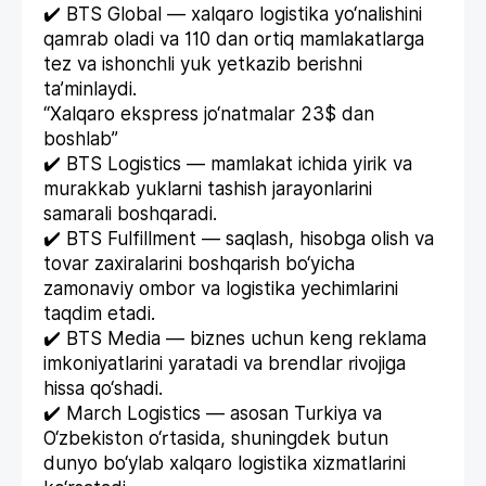
✔️ BTS Global — xalqaro logistika yo‘nalishini
qamrab oladi va 110 dan ortiq mamlakatlarga
tez va ishonchli yuk yetkazib berishni
ta’minlaydi.
“Xalqaro ekspress jo‘natmalar 23$ dan
boshlab”
✔️ BTS Logistics — mamlakat ichida yirik va
murakkab yuklarni tashish jarayonlarini
samarali boshqaradi.
✔️ BTS Fulfillment — saqlash, hisobga olish va
tovar zaxiralarini boshqarish bo‘yicha
zamonaviy ombor va logistika yechimlarini
taqdim etadi.
✔️ BTS Media — biznes uchun keng reklama
imkoniyatlarini yaratadi va brendlar rivojiga
hissa qo‘shadi.
✔️ March Logistics — asosan Turkiya va
O‘zbekiston o‘rtasida, shuningdek butun
dunyo bo‘ylab xalqaro logistika xizmatlarini