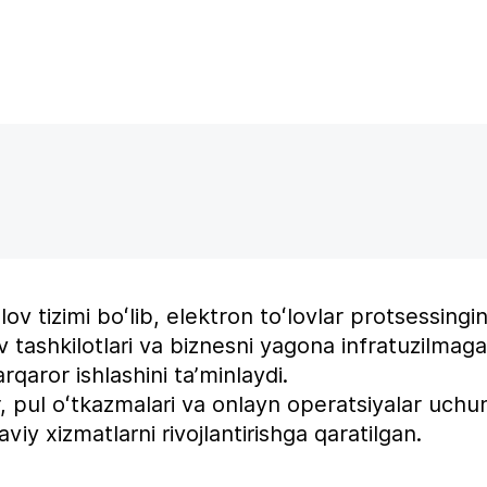
v tizimi boʻlib, elektron toʻlovlar protsessingin
v tashkilotlari va biznesni yagona infratuzilmag
qaror ishlashini ta’minlaydi.
, pul oʻtkazmalari va onlayn operatsiyalar uchun
iy xizmatlarni rivojlantirishga qaratilgan.