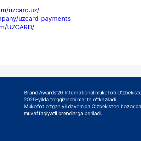
om/uzcard.uz/
ompany/uzcard-payments
om/UZCARD/
Brand Awards'26 International mukofoti O'zbekiston
2026-yilda to'qqizinchi marta o'tkaziladi.
Mukofot o'tgan yil davomida O'zbekiston bozorida 
muvaffaqiyatli brendlarga beriladi.