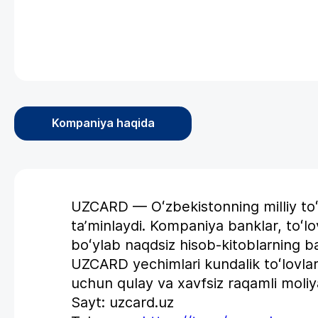
Kompaniya haqida
UZCARD — Oʻzbekistonning milliy toʻlo
ta’minlaydi. Kompaniya banklar, toʻlo
boʻylab naqdsiz hisob-kitoblarning bar
UZCARD yechimlari kundalik toʻlovlar
uchun qulay va xavfsiz raqamli moliyav
Sayt: uzcard.uz