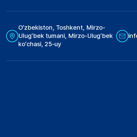
O‘zbekiston, Toshkent, Mirzo-
Ulug‘bek tumani, Mirzo-Ulug‘bek
in
ko‘chasi, 25-uy