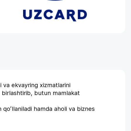
i va ekvayring xizmatlarini
a birlashtirib, butun mamlakat
 qoʻllaniladi hamda aholi va biznes