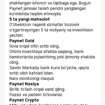
shakllangan ishonch va tajribaga ega. Bugun
Paynet jamoasi tanish pendni yangilangan
ko'rinishda taqdim etmoqda.
5 ta yangi mahsulot
O'zbekiston raqamli xizmatlar bozorini
o'zgartirayotgan 5 ta moliyaviy va investitsion
yechim:
Paynet Gold
Ilova orqali oltin sotib oling.
Oltinni investitsiya sifatida saqlang, bank
hamkorlarda joylashtiring yoki jismoniy shaklda
oling.
Savdo Markaziy bank kursi bo'yicha, qayta
sotib olish kafolati bilan.
Narx monitoringi mavjud.
Paynet Nasiya
Bo'lib to'lash orqali xarid qiling.
Foizsiz va yashirin to'lovlarsiz.
Paynet Crypto