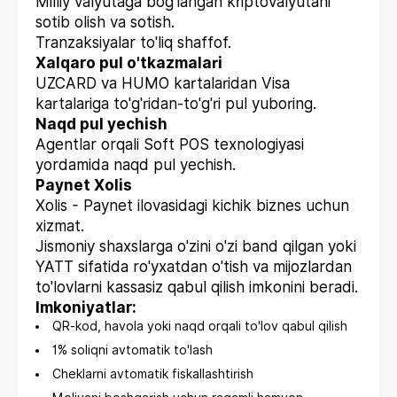
Milliy valyutaga bog'langan kriptovalyutani
sotib olish va sotish.
Tranzaksiyalar to'liq shaffof.
Xalqaro pul o'tkazmalari
UZCARD va HUMO kartalaridan Visa
kartalariga to'g'ridan-to'g'ri pul yuboring.
Naqd pul yechish
Agentlar orqali Soft POS texnologiyasi
yordamida naqd pul yechish.
Paynet Xolis
Xolis - Paynet ilovasidagi kichik biznes uchun
xizmat.
Jismoniy shaxslarga o'zini o'zi band qilgan yoki
YATT sifatida ro'yxatdan o'tish va mijozlardan
to'lovlarni kassasiz qabul qilish imkonini beradi.
Imkoniyatlar:
QR-kod, havola yoki naqd orqali to'lov qabul qilish
1% soliqni avtomatik to'lash
Cheklarni avtomatik fiskallashtirish