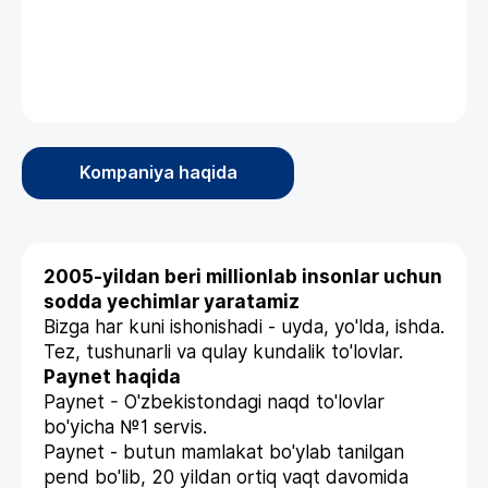
Kompaniya haqida
2005-yildan beri millionlab insonlar uchun
sodda yechimlar yaratamiz
Bizga har kuni ishonishadi - uyda, yo'lda, ishda.
Tez, tushunarli va qulay kundalik to'lovlar.
Paynet haqida
Paynet - O'zbekistondagi naqd to'lovlar
bo'yicha №1 servis.
Paynet - butun mamlakat bo'ylab tanilgan
pend bo'lib, 20 yildan ortiq vaqt davomida