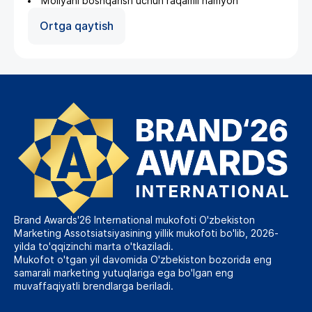
Moliyani boshqarish uchun raqamli hamyon
Ortga qaytish
Brand Awards'26 International mukofoti O'zbekiston
Marketing Assotsiatsiyasining yillik mukofoti bo'lib, 2026-
yilda to'qqizinchi marta o'tkaziladi.
Mukofot o'tgan yil davomida O'zbekiston bozorida eng
samarali marketing yutuqlariga ega bo'lgan eng
muvaffaqiyatli brendlarga beriladi.