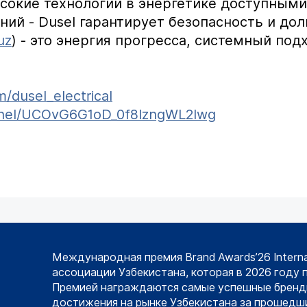
ысокие технологии в энергетике доступными
й - Dusel гарантирует безопасность и дол
uz
) - это энергия прогресса, системный под
/dusel_electrical
nnel/UCOvG6G1oD_0f8lzngWL2lwg
Международная премия Brand Awards’26 Intern
ассоциации Узбекистана, которая в 2026 году 
Премией награждаются самые успешные бренд
достижения на рынке Узбекистана за прошедши