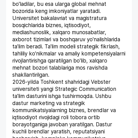
bo'ladilar, bu esa ularga global mehnat
bozorida keng imkoniyatlar yaratadi.
Universitet bakalavriat va magistratura
bosqichlarida biznes, iqtisodiyot,
mediashunoslik, xalqaro munosabatlar,
axborot tizimlari va boshqaruv yo'nalishlarida
ta'lim beradi. Ta'lim modeli strategik fikrlash,
tahliliy ko'nikmalar va amaliy kompetensiyalarni
rivojlantirishga qaratilgan bo'lib, xalqaro
mehnat bozori talablariga mos ravishda
shakllantirilgan.
2026-yilda Toshkent shahridagi Vebster
universiteti yangi Strategic Communication
ta'lim dasturini ishga tushirmoqda. Ushbu
dastur marketing va strategik
kommunikatsiyalarning biznes, brendlar va
iqtisodiyot rivojidagi roli tobora ortib
borayotganiga javoban yaratilgan. Dastur
kuchli brendlar yaratish, reputatsiyani