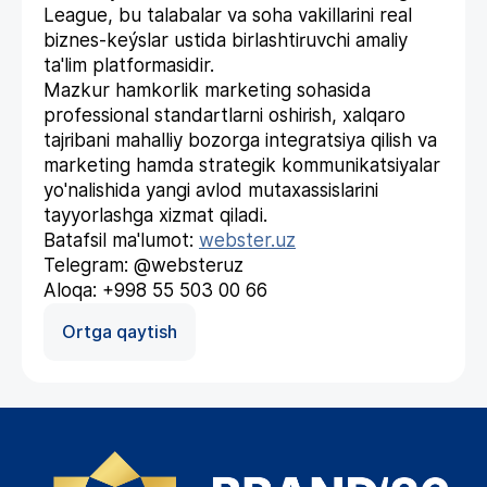
League, bu talabalar va soha vakillarini real
biznes-keýslar ustida birlashtiruvchi amaliy
ta'lim platformasidir.
Mazkur hamkorlik marketing sohasida
professional standartlarni oshirish, xalqaro
tajribani mahalliy bozorga integratsiya qilish va
marketing hamda strategik kommunikatsiyalar
yo'nalishida yangi avlod mutaxassislarini
tayyorlashga xizmat qiladi.
Batafsil ma'lumot:
webster.uz
Telegram: @websteruz
Aloqa: +998 55 503 00 66
Ortga qaytish