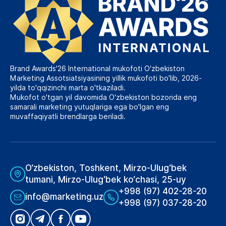
Brand Awards'26 International mukofoti O'zbekiston
Marketing Assotsiatsiyasining yillik mukofoti bo'lib, 2026-
yilda to'qqizinchi marta o'tkaziladi.
Mukofot o'tgan yil davomida O'zbekiston bozorida eng
samarali marketing yutuqlariga ega bo'lgan eng
muvaffaqiyatli brendlarga beriladi.
O‘zbekiston, Toshkent, Mirzo-Ulug‘bek
tumani, Mirzo-Ulug‘bek ko‘chasi, 25-uy
+998 (97) 402-28-20
info@marketing.uz
+998 (97) 037-28-20