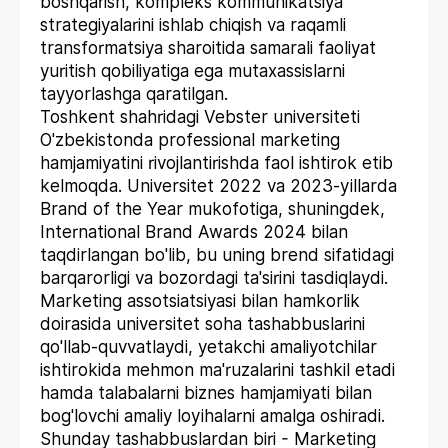
boshqarish, kompleks kommunikatsiya
strategiyalarini ishlab chiqish va raqamli
transformatsiya sharoitida samarali faoliyat
yuritish qobiliyatiga ega mutaxassislarni
tayyorlashga qaratilgan.
Toshkent shahridagi Vebster universiteti
O'zbekistonda professional marketing
hamjamiyatini rivojlantirishda faol ishtirok etib
kelmoqda. Universitet 2022 va 2023-yillarda
Brand of the Year mukofotiga, shuningdek,
International Brand Awards 2024 bilan
taqdirlangan bo'lib, bu uning brend sifatidagi
barqarorligi va bozordagi ta'sirini tasdiqlaydi.
Marketing assotsiatsiyasi bilan hamkorlik
doirasida universitet soha tashabbuslarini
qo'llab-quvvatlaydi, yetakchi amaliyotchilar
ishtirokida mehmon ma'ruzalarini tashkil etadi
hamda talabalarni biznes hamjamiyati bilan
bog'lovchi amaliy loyihalarni amalga oshiradi.
Shunday tashabbuslardan biri - Marketing