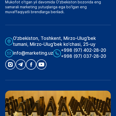
Mukofot o'tgan yil davomida O'zbekiston bozorida eng
samarali marketing yutuqlariga ega bo'lgan eng
muvaffaqiyatli brendlarga beriladi.
O‘zbekiston, Toshkent, Mirzo-Ulug‘bek
tumani, Mirzo-Ulug‘bek ko‘chasi, 25-uy
+998 (97) 402-28-20
info@marketing.uz
+998 (97) 037-28-20