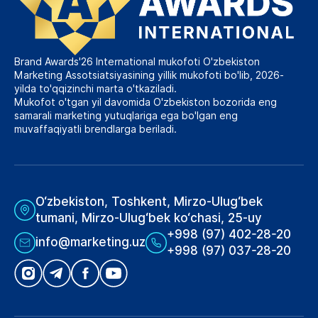
Brand Awards'26 International mukofoti O'zbekiston
Marketing Assotsiatsiyasining yillik mukofoti bo'lib, 2026-
yilda to'qqizinchi marta o'tkaziladi.
Mukofot o'tgan yil davomida O'zbekiston bozorida eng
samarali marketing yutuqlariga ega bo'lgan eng
muvaffaqiyatli brendlarga beriladi.
O‘zbekiston, Toshkent, Mirzo-Ulug‘bek
tumani, Mirzo-Ulug‘bek ko‘chasi, 25-uy
+998 (97) 402-28-20
info@marketing.uz
+998 (97) 037-28-20