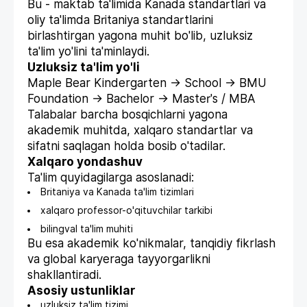
Bu - maktab ta'limida Kanada standartlari va
oliy ta'limda Britaniya standartlarini
birlashtirgan yagona muhit bo'lib, uzluksiz
ta'lim yo'lini ta'minlaydi.
Uzluksiz ta'lim yo'li
Maple Bear Kindergarten → School → BMU
Foundation → Bachelor → Master's / MBA
Talabalar barcha bosqichlarni yagona
akademik muhitda, xalqaro standartlar va
sifatni saqlagan holda bosib o'tadilar.
Xalqaro yondashuv
Ta'lim quyidagilarga asoslanadi:
Britaniya va Kanada ta'lim tizimlari
xalqaro professor-o'qituvchilar tarkibi
bilingval ta'lim muhiti
Bu esa akademik ko'nikmalar, tanqidiy fikrlash
va global karyeraga tayyorgarlikni
shakllantiradi.
Asosiy ustunliklar
uzluksiz ta'lim tizimi