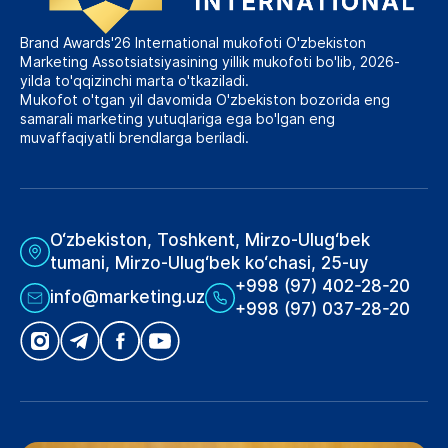
Brand Awards'26 International mukofoti O'zbekiston
Marketing Assotsiatsiyasining yillik mukofoti bo'lib, 2026-
yilda to'qqizinchi marta o'tkaziladi.
Mukofot o'tgan yil davomida O'zbekiston bozorida eng
samarali marketing yutuqlariga ega bo'lgan eng
muvaffaqiyatli brendlarga beriladi.
O‘zbekiston, Toshkent, Mirzo-Ulug‘bek
tumani, Mirzo-Ulug‘bek ko‘chasi, 25-uy
+998 (97) 402-28-20
info@marketing.uz
+998 (97) 037-28-20