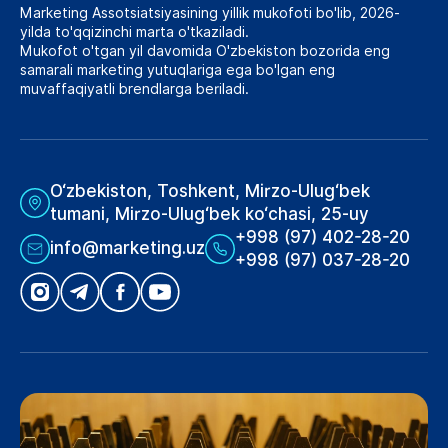
Marketing Assotsiatsiyasining yillik mukofoti bo'lib, 2026-
yilda to'qqizinchi marta o'tkaziladi.
Mukofot o'tgan yil davomida O'zbekiston bozorida eng
samarali marketing yutuqlariga ega bo'lgan eng
muvaffaqiyatli brendlarga beriladi.
O‘zbekiston, Toshkent, Mirzo-Ulug‘bek
tumani, Mirzo-Ulug‘bek ko‘chasi, 25-uy
+998 (97) 402-28-20
info@marketing.uz
+998 (97) 037-28-20