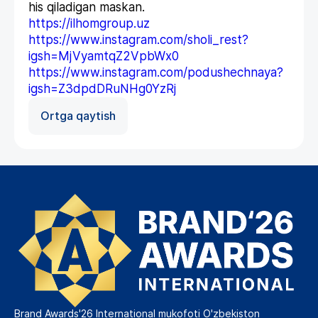
his qiladigan maskan.
https://ilhomgroup.uz
https://www.instagram.com/sholi_rest?
igsh=MjVyamtqZ2VpbWx0
https://www.instagram.com/podushechnaya?
igsh=Z3dpdDRuNHg0YzRj
Ortga qaytish
Brand Awards'26 International mukofoti O'zbekiston