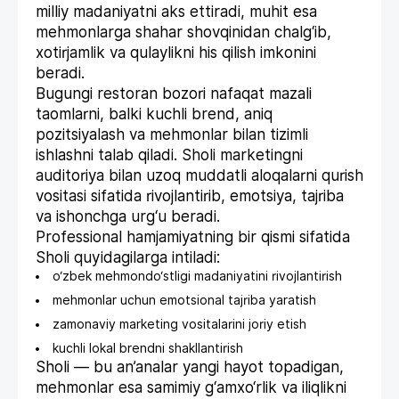
milliy madaniyatni aks ettiradi, muhit esa
mehmonlarga shahar shovqinidan chalg‘ib,
xotirjamlik va qulaylikni his qilish imkonini
beradi.
Bugungi restoran bozori nafaqat mazali
taomlarni, balki kuchli brend, aniq
pozitsiyalash va mehmonlar bilan tizimli
ishlashni talab qiladi. Sholi marketingni
auditoriya bilan uzoq muddatli aloqalarni qurish
vositasi sifatida rivojlantirib, emotsiya, tajriba
va ishonchga urg‘u beradi.
Professional hamjamiyatning bir qismi sifatida
Sholi quyidagilarga intiladi:
o‘zbek mehmondo‘stligi madaniyatini rivojlantirish
mehmonlar uchun emotsional tajriba yaratish
zamonaviy marketing vositalarini joriy etish
kuchli lokal brendni shakllantirish
Sholi — bu an’analar yangi hayot topadigan,
mehmonlar esa samimiy g‘amxo‘rlik va iliqlikni