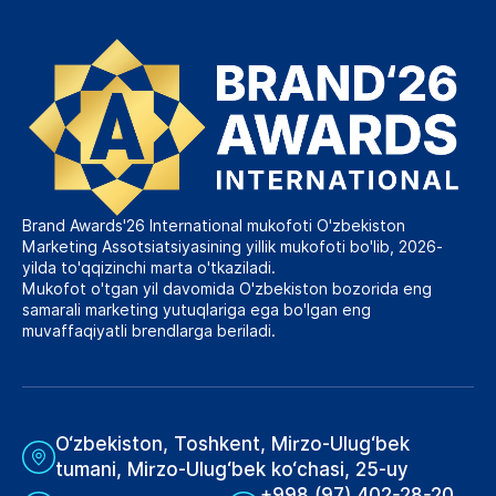
Brand Awards'26 International mukofoti O'zbekiston
Marketing Assotsiatsiyasining yillik mukofoti bo'lib, 2026-
yilda to'qqizinchi marta o'tkaziladi.
Mukofot o'tgan yil davomida O'zbekiston bozorida eng
samarali marketing yutuqlariga ega bo'lgan eng
muvaffaqiyatli brendlarga beriladi.
O‘zbekiston, Toshkent, Mirzo-Ulug‘bek
tumani, Mirzo-Ulug‘bek ko‘chasi, 25-uy
+998 (97) 402-28-20