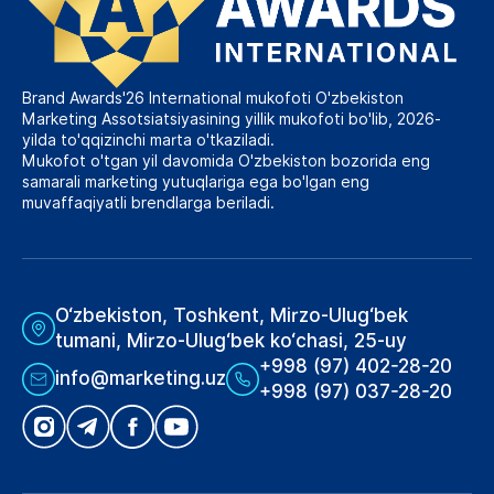
Brand Awards'26 International mukofoti O'zbekiston
Marketing Assotsiatsiyasining yillik mukofoti bo'lib, 2026-
yilda to'qqizinchi marta o'tkaziladi.
Mukofot o'tgan yil davomida O'zbekiston bozorida eng
samarali marketing yutuqlariga ega bo'lgan eng
muvaffaqiyatli brendlarga beriladi.
O‘zbekiston, Toshkent, Mirzo-Ulug‘bek
tumani, Mirzo-Ulug‘bek ko‘chasi, 25-uy
+998 (97) 402-28-20
info@marketing.uz
+998 (97) 037-28-20