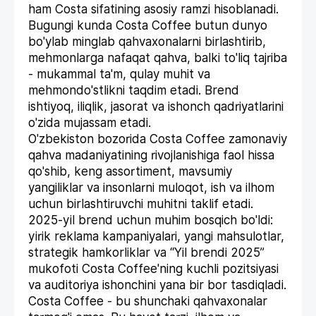
ham Costa sifatining asosiy ramzi hisoblanadi.
Bugungi kunda Costa Coffee butun dunyo
bo'ylab minglab qahvaxonalarni birlashtirib,
mehmonlarga nafaqat qahva, balki to'liq tajriba
- mukammal ta'm, qulay muhit va
mehmondo'stlikni taqdim etadi. Brend
ishtiyoq, iliqlik, jasorat va ishonch qadriyatlarini
o'zida mujassam etadi.
O'zbekiston bozorida Costa Coffee zamonaviy
qahva madaniyatining rivojlanishiga faol hissa
qo'shib, keng assortiment, mavsumiy
yangiliklar va insonlarni muloqot, ish va ilhom
uchun birlashtiruvchi muhitni taklif etadi.
2025-yil brend uchun muhim bosqich bo'ldi:
yirik reklama kampaniyalari, yangi mahsulotlar,
strategik hamkorliklar va “Yil brendi 2025”
mukofoti Costa Coffee'ning kuchli pozitsiyasi
va auditoriya ishonchini yana bir bor tasdiqladi.
Costa Coffee - bu shunchaki qahvaxonalar