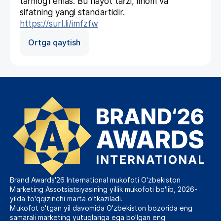
tarmog'i emas. Bu hayot tarzi, ilhom va
sifatning yangi standartidir.
https://surl.li/imfzfw
Ortga qaytish
Brand Awards'26 International mukofoti O'zbekiston
Marketing Assotsiatsiyasining yillik mukofoti bo'lib, 2026-
yilda to'qqizinchi marta o'tkaziladi.
Mukofot o'tgan yil davomida O'zbekiston bozorida eng
samarali marketing yutuqlariga ega bo'lgan eng