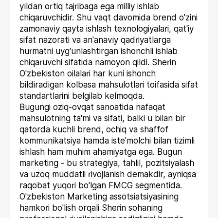
yildan ortiq tajribaga ega milliy ishlab
chiqaruvchidir. Shu vaqt davomida brend o'zini
zamonaviy qayta ishlash texnologiyalari, qat'iy
sifat nazorati va an'anaviy qadriyatlarga
hurmatni uyg'unlashtirgan ishonchli ishlab
chiqaruvchi sifatida namoyon qildi. Sherin
O'zbekiston oilalari har kuni ishonch
bildiradigan kolbasa mahsulotlari toifasida sifat
standartlarini belgilab kelmoqda.
Bugungi oziq-ovqat sanoatida nafaqat
mahsulotning ta'mi va sifati, balki u bilan bir
qatorda kuchli brend, ochiq va shaffof
kommunikatsiya hamda iste'molchi bilan tizimli
ishlash ham muhim ahamiyatga ega. Bugun
marketing - bu strategiya, tahlil, pozitsiyalash
va uzoq muddatli rivojlanish demakdir, ayniqsa
raqobat yuqori bo'lgan FMCG segmentida.
O'zbekiston Marketing assotsiatsiyasining
hamkori bo'lish orqali Sherin sohaning