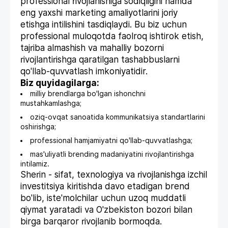
professional rivojlanishiga sodiqligini hamda
eng yaxshi marketing amaliyotlarini joriy
etishga intilishini tasdiqlaydi. Bu biz uchun
professional muloqotda faolroq ishtirok etish,
tajriba almashish va mahalliy bozorni
rivojlantirishga qaratilgan tashabbuslarni
qo'llab-quvvatlash imkoniyatidir.
Biz quyidagilarga:
milliy brendlarga bo'lgan ishonchni
mustahkamlashga;
oziq-ovqat sanoatida kommunikatsiya standartlarini
oshirishga;
professional hamjamiyatni qo'llab-quvvatlashga;
mas'uliyatli brending madaniyatini rivojlantirishga
intilamiz.
Sherin - sifat, texnologiya va rivojlanishga izchil
investitsiya kiritishda davo etadigan brend
bo'lib, iste'molchilar uchun uzoq muddatli
qiymat yaratadi va O'zbekiston bozori bilan
birga barqaror rivojlanib bormoqda.