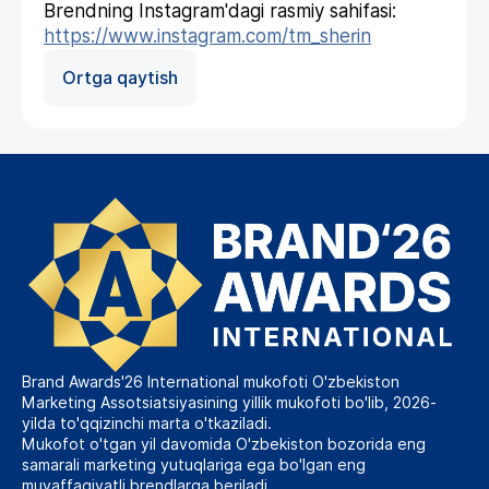
Brendning Instagram'dagi rasmiy sahifasi:
https://www.instagram.com/tm_sherin
Ortga qaytish
Brand Awards'26 International mukofoti O'zbekiston
Marketing Assotsiatsiyasining yillik mukofoti bo'lib, 2026-
yilda to'qqizinchi marta o'tkaziladi.
Mukofot o'tgan yil davomida O'zbekiston bozorida eng
samarali marketing yutuqlariga ega bo'lgan eng
muvaffaqiyatli brendlarga beriladi.