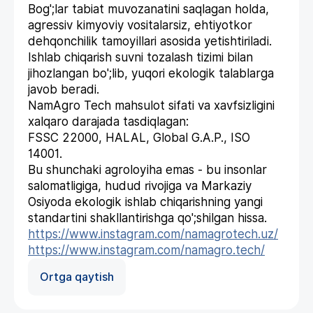
Bog';lar tabiat muvozanatini saqlagan holda,
agressiv kimyoviy vositalarsiz, ehtiyotkor
dehqonchilik tamoyillari asosida yetishtiriladi.
Ishlab chiqarish suvni tozalash tizimi bilan
jihozlangan bo';lib, yuqori ekologik talablarga
javob beradi.
NamAgro Tech mahsulot sifati va xavfsizligini
xalqaro darajada tasdiqlagan:
FSSC 22000, HALAL, Global G.A.P., ISO
14001.
Bu shunchaki agroloyiha emas - bu insonlar
salomatligiga, hudud rivojiga va Markaziy
Osiyoda ekologik ishlab chiqarishning yangi
standartini shakllantirishga qo';shilgan hissa.
https://www.instagram.com/namagrotech.uz/
https://www.instagram.com/namagro.tech/
Ortga qaytish