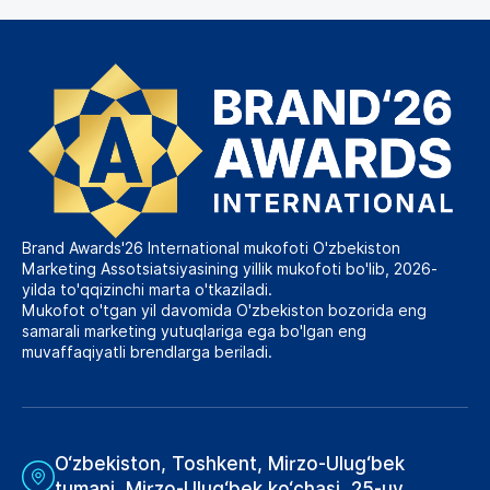
Brand Awards'26 International mukofoti O'zbekiston
Marketing Assotsiatsiyasining yillik mukofoti bo'lib, 2026-
yilda to'qqizinchi marta o'tkaziladi.
Mukofot o'tgan yil davomida O'zbekiston bozorida eng
samarali marketing yutuqlariga ega bo'lgan eng
muvaffaqiyatli brendlarga beriladi.
O‘zbekiston, Toshkent, Mirzo-Ulug‘bek
tumani, Mirzo-Ulug‘bek ko‘chasi, 25-uy