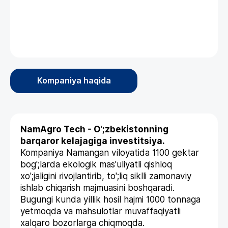
Kompaniya haqida
NamAgro Tech - O';zbekistonning
barqaror kelajagiga investitsiya.
Kompaniya Namangan viloyatida 1100 gektar
bog';larda ekologik mas'uliyatli qishloq
xo';jaligini rivojlantirib, to';liq siklli zamonaviy
ishlab chiqarish majmuasini boshqaradi.
Bugungi kunda yillik hosil hajmi 1000 tonnaga
yetmoqda va mahsulotlar muvaffaqiyatli
xalqaro bozorlarga chiqmoqda.