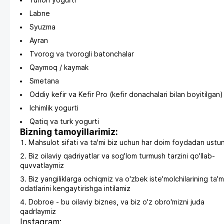
Yunon yogurti
Labne
Syuzma
Ayran
Tvorog va tvorogli batonchalar
Qaymoq / kaymak
Smetana
Oddiy kefir va Kefir Pro (kefir donachalari bilan boyitilgan)
Ichimlik yogurti
Qatiq va turk yogurti
Bizning tamoyillarimiz:
Mahsulot sifati va ta'mi biz uchun har doim foydadan ustu
Biz oilaviy qadriyatlar va sog'lom turmush tarzini qo'llab-
quvvatlaymiz
Biz yangiliklarga ochiqmiz va o'zbek iste'molchilarining ta'm
odatlarini kengaytirishga intilamiz
Dobroe - bu oilaviy biznes, va biz o'z obro'mizni juda
qadrlaymiz
Instagram: