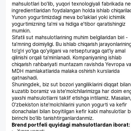
mahsulotlari bo'lib, yuqori texnologiyali fabrikada n
ingredientlaridan foydalangan holda ishlab chiqarilad
Yunon yogurtimizdagi meva bo'laklari yoki ichimlik
yogurtimizning ta'mi va hidiga e'tibor qaratishingiz
mumkin.
Sifatli sut mahsulotlarining muhim belgilaridan biri -
ta'mning doimiyligi. Bu ishlab chiqarish jarayonlarinin
to'g'ri yo'lga qo'yilgani va retsepturaga qat'iy amal
qilinishi orqali ta'minlanadi. Kompaniyaning ishlab
chiqarish rahbariyati muntazam ravishda Yevropa v
MDH mamlakatlarida malaka oshirish kurslarida
qatnashadi.
Shuningdek, biz sut bozori yangiliklarini diqqat bilan
kuzatib boramiz va iste'molchilarimizga har doim en
yaxshi mahsulotlarni taklif etishga intilamiz. Masalan
O'zbekiston iste'molchilarini yunon yogurti va kefir
donachalari bilan boyitilgan kefir kabi mahsulotlar b
birinchi bo'lib tanishtirganlardanmiz.
Brend portfeli quyidagi mahsulotlardan iborat: