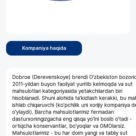
Kompaniya haqida
Dobroe (Derevenskoye) brendi O'zbekiston bozori
2011-yildan buyon faoliyat yuritib kelmoqda va sut
mahsulotlari kategoriyasida yetakchilardan biri
hisoblanadi. Shuni alohida ta'kidlash kerakki, bu mah
ishlab chiqaruvchi (ko'pchilik uni xorijiy kompaniya 
o'ylaydi). Barcha mahsulotlarimiz fermadan
dasturxoningizgacha eng qisqa yo'lni bosib o'tadi -
ortiqcha konservantlar, bo'yoqlar va GMOlarsiz.
Mahsulotlarimiz - bu har doim yangi va tabiiy sut