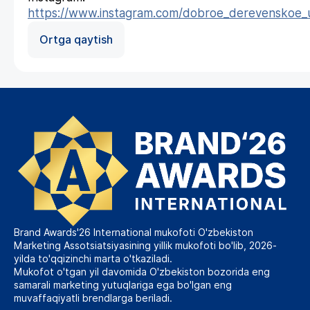
https://www.instagram.com/dobroe_derevenskoe_
Ortga qaytish
Brand Awards'26 International mukofoti O'zbekiston
Marketing Assotsiatsiyasining yillik mukofoti bo'lib, 2026-
yilda to'qqizinchi marta o'tkaziladi.
Mukofot o'tgan yil davomida O'zbekiston bozorida eng
samarali marketing yutuqlariga ega bo'lgan eng
muvaffaqiyatli brendlarga beriladi.