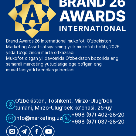
Brand Awards'26 International mukofoti O'zbekiston
Marketing Assotsiatsiyasining yillik mukofoti bo'lib, 2026-
yilda to'qqizinchi marta o'tkaziladi.
Mukofot o'tgan yil davomida O'zbekiston bozorida eng
samarali marketing yutuqlariga ega bo'lgan eng
muvaffaqiyatli brendlarga beriladi.
O‘zbekiston, Toshkent, Mirzo-Ulug‘bek
tumani, Mirzo-Ulug‘bek ko‘chasi, 25-uy
+998 (97) 402-28-20
info@marketing.uz
+998 (97) 037-28-20