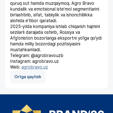
quruq sut hamda muzqaymoq. Agro Bravo
kundalik va emotsional iste’mol segmentlarini
birlashtirib, sifat, tabiiylik va ishonchlilikka
alohida e’tibor qaratadi.
2025-yilda kompaniya ishlab chiqarish hajmini
sezilarli darajada oshirib, Rossiya va
Afg‘oniston bozorlariga eksportni yo‘lga qo‘ydi
hamda milliy bozordagi pozitsiyasini
mustahkamladi.
Telegram: @agrobravouzb
Instagram: agrobravo.uz
Web:
agrobravo.uz
Ortga qaytish