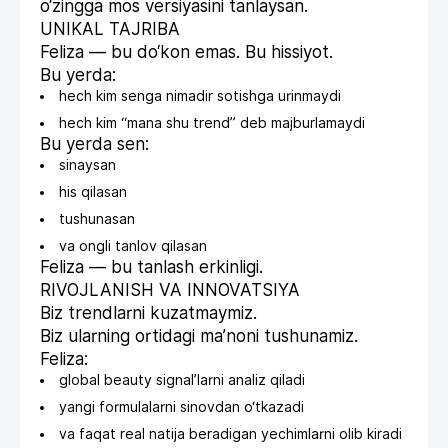
o‘zingga mos versiyasini tanlaysan.
UNIKAL TAJRIBA
Feliza — bu do‘kon emas. Bu hissiyot.
Bu yerda:
hech kim senga nimadir sotishga urinmaydi
hech kim “mana shu trend” deb majburlamaydi
Bu yerda sen:
sinaysan
his qilasan
tushunasan
va ongli tanlov qilasan
Feliza — bu tanlash erkinligi.
RIVOJLANISH VA INNOVATSIYA
Biz trendlarni kuzatmaymiz.
Biz ularning ortidagi ma’noni tushunamiz.
Feliza:
global beauty signal’larni analiz qiladi
yangi formulalarni sinovdan o‘tkazadi
va faqat real natija beradigan yechimlarni olib kiradi