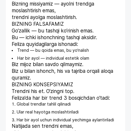
Bizning missiyamiz — ayolni trendga
moslashtirish emas,
trendni ayolga moslashtirish.
BIZNING FALSAFAMIZ
Go‘zallik — bu tashqi ko‘rinish emas.
Bu — ichki ishonchning tashqi aksidir.
Feliza quyidagilarga ishonadi:
Trend — bu qoida emas, bu yo‘nalish
Har bir ayol — individual estetik olam
Biz mijoz bilan savdo qilmaymiz.
Biz u bilan ishonch, his va tajriba orqali aloqa
quramiz.
BIZNING KONSEPSIYAMIZ
Trendni his et. O‘zingni top.
Feliza’da har bir trend 3 bosqichdan o‘tadi:
Global trendlar tahlil qilinadi
Ular real hayotga moslashtiriladi
Har bir ayol uchun individual yechimga aylantiriladi
Natijada sen trendni emas,