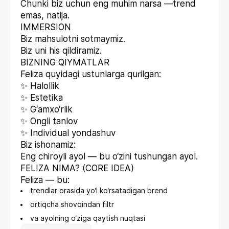
Chunki biz uchun eng muhim narsa —trend
emas, natija.
IMMERSION
Biz mahsulotni sotmaymiz.
Biz uni his qildiramiz.
BIZNING QIYMATLAR
Feliza quyidagi ustunlarga qurilgan:
✨ Halollik
✨ Estetika
✨ G‘amxo‘rlik
✨ Ongli tanlov
✨ Individual yondashuv
Biz ishonamiz:
Eng chiroyli ayol — bu o‘zini tushungan ayol.
FELIZA NIMA? (CORE IDEA)
Feliza — bu:
trendlar orasida yo‘l ko‘rsatadigan brend
ortiqcha shovqindan filtr
va ayolning o‘ziga qaytish nuqtasi