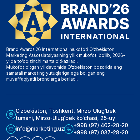
Brand Awards'26 International mukofoti O'zbekiston
Marketing Assotsiatsiyasining yillik mukofoti bo'lib, 2026-
yilda to'qqizinchi marta o'tkaziladi.
Mukofot o'tgan yil davomida O'zbekiston bozorida eng
samarali marketing yutuqlariga ega bo'lgan eng
muvaffaqiyatli brendlarga beriladi.
O‘zbekiston, Toshkent, Mirzo-Ulug‘bek
tumani, Mirzo-Ulug‘bek ko‘chasi, 25-uy
+998 (97) 402-28-20
info@marketing.uz
+998 (97) 037-28-20