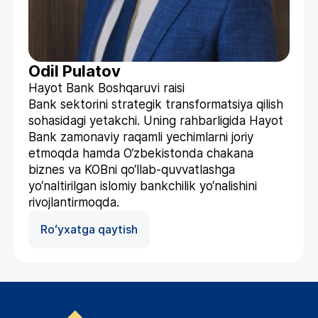
Odil Pulatov
Hayot Bank Boshqaruvi raisi
Bank sektorini strategik transformatsiya qilish
sohasidagi yetakchi. Uning rahbarligida Hayot
Bank zamonaviy raqamli yechimlarni joriy
etmoqda hamda O‘zbekistonda chakana
biznes va KOBni qo‘llab-quvvatlashga
yo‘naltirilgan islomiy bankchilik yo‘nalishini
rivojlantirmoqda.
Roʻyxatga qaytish