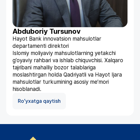
Abduboriy Tursunov
Hayot Bank innovatsion mahsulotlar
departamenti direktori
Islomiy moliyaviy mahsulotlarning yetakchi
g‘oyaviy rahbari va ishlab chiquvchisi. Xalqaro
tajribani mahalliy bozor talablariga
moslashtirgan holda Qadriyatli va Hayot Ijara
mahsulotlar turkumining asosiy me’mori
hisoblanadi.
Roʻyxatga qaytish