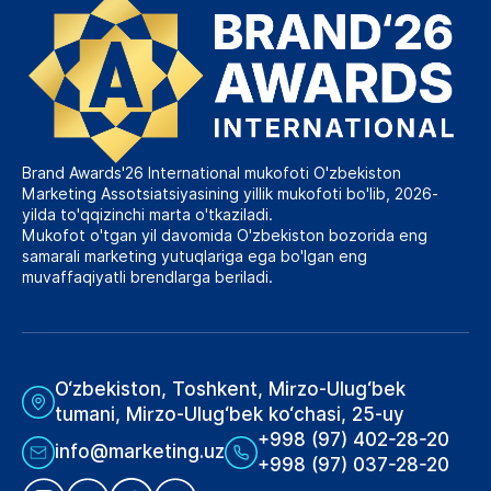
Brand Awards'26 International mukofoti O'zbekiston
Marketing Assotsiatsiyasining yillik mukofoti bo'lib, 2026-
yilda to'qqizinchi marta o'tkaziladi.
Mukofot o'tgan yil davomida O'zbekiston bozorida eng
samarali marketing yutuqlariga ega bo'lgan eng
muvaffaqiyatli brendlarga beriladi.
O‘zbekiston, Toshkent, Mirzo-Ulug‘bek
tumani, Mirzo-Ulug‘bek ko‘chasi, 25-uy
+998 (97) 402-28-20
info@marketing.uz
+998 (97) 037-28-20